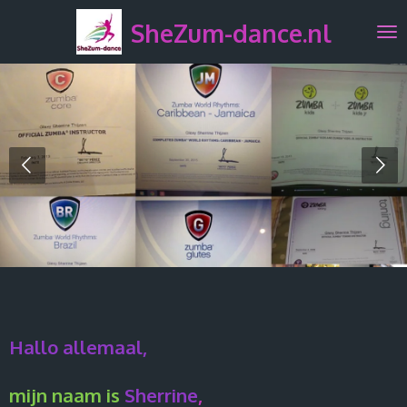
Ga
SheZum-dance.nl
direct
naar
de
hoofdinhoud
Hallo allemaal,
mijn naam is
Sherrine
,